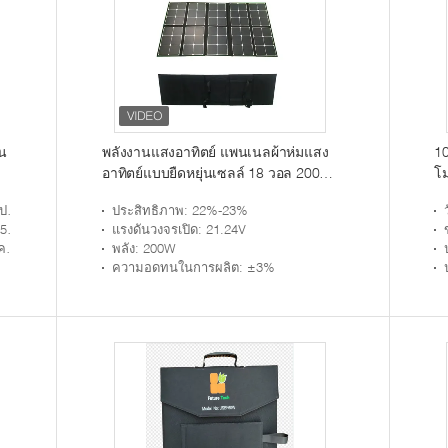
น
พลังงานแสงอาทิตย์ แพนเนลผ้าห่มแสง
10
อาทิตย์แบบยืดหยุ่นเซลล์ 18 วอล 200W
โม
Off Grid
8%
ประสิทธิภาพ
: 22%-23%
.5A
แรงดันวงจรเปิด
: 21.24V
อน
พลัง
: 200W
ความอดทนในการผลิต
: ±3%