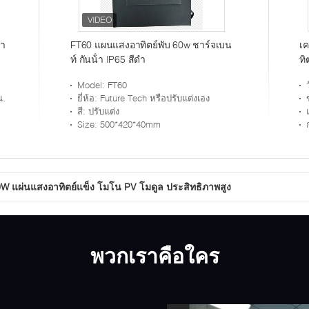
้า
FT60 แผนแสงอาทิตย์พับ 60w ชาร์จเบน
เค
ท์ กันน้ํา IP65 สีดํา
ทิ
Model
: FT60
อ
ยี่ห้อ
: Future Tech หรือปรับแต่งเอง
สี
: ปรับแต่ง
Size
: 500*420*40mm
00W แผ่นแสงอาทิตย์แข็ง โมโน PV โมดูล ประสิทธิภาพสูง
พวกเราคือใคร