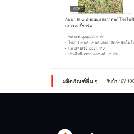
กันน้ํา 60w พับแผ่นแสงอาทิตย์ โรงไฟฟ
แบตเตอรี่ชาร์จ
พลังงานสูงสุด[Wp
: 60
โซลาร์เซลล์
: เซลล์แสงอาทิตย์ชนิดโมโนเกรดเ
แพนเลอเรย์[pcs]
: 1*3
ประสิทธิภาพของเซลล์
: 21.3%
ผลิตภัณฑ์อื่น ๆ
กันน้ํา 12V 1