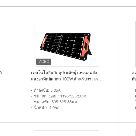
0W
เทคโนโลยีนวัตถุประดิษฐ์ แพเนลพลัง
สถ
แสงอาทิตย์พกพา 100W สําหรับการผจญ
พ
ภัยกลางแจ้ง
กำลังขับ
: 5.05A
ขนาดกางออก
: 1195*525*20มม
ขนาดพับ
: 595*525*35มม
น้ําหนัก
: 4.0กก