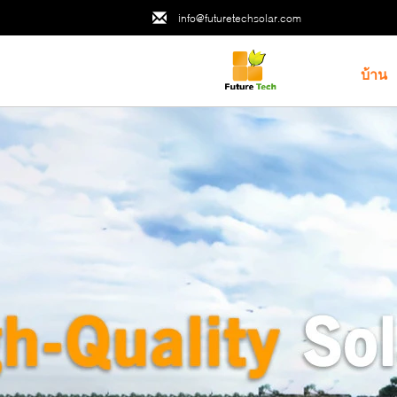
info@futuretechsolar.com
บ้าน