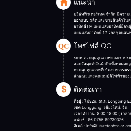
แนะนำ
บริษัทฟิวเตอร์เทค จํากัด มีควา
ออกแบบ ผลิตและขายสินค้าใน
อาทิตย์ RV แผ่นแสงอาทิตย์ยืดหย
แผ่นแสงอาทิตย์ 12 วอลชุดแผ่น
เจนจีน เป็นต้น ...
QC
โพรไฟล์ QC
ระบบควบคุมคุณภาพของเราประก
สอบวัสดุแท้:สินค้าดิบทั้งหมด
ควบคุมคุณภาพที่เข้มงวดการต
ลักษณะและคุณสมบัติไฟฟ้าของเซล
คุณภาพสูง การทดสอบการเ...
ติดต่อเรา
ที่อยู่ :
ไม่328, ถนน Longping E
เขต Longgang, เชียงใหม่, จีน
เวลาทำงาน:
8:00-18:00 (
แฟกซ์ :
86-0755-89230326
อีเมล์ :
info@futuretechsolar.c