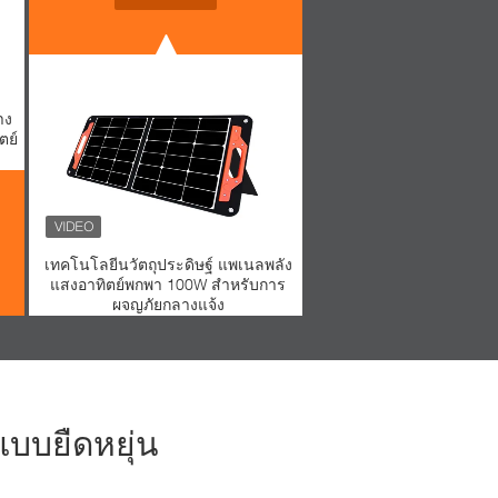
าง
ตย์
เทคโนโลยีนวัตถุประดิษฐ์ แพเนลพลัง
แสงอาทิตย์พกพา 100W สําหรับการ
ผจญภัยกลางแจ้ง
บบยืดหยุ่น