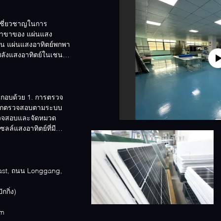
มเชี่ยวชาญในการ
สาขาของ แผ่นแสง
ุ่น แผ่นแสงอาทิตย์พกพา
พลังแสงอาทิตย์ในเชน
อบด้วย 1. การตรวจ
จะถูกตรวจสอบตามระบบ
รวจสอบและจัดหมวด
ล์แสงอาทิตย์ที่มี
ast, ถนน Longgang,
 เวลาปักกิ่ง)
om