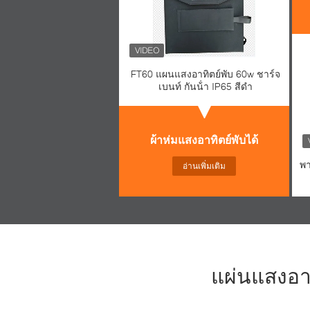
FT60 แผนแสงอาทิตย์พับ 60w ชาร์จ
เบนท์ กันน้ํา IP65 สีดํา
ผ้าห่มแสงอาทิตย์พับได้
พา
อ่านเพิ่มเติม
แผ่นแสงอา