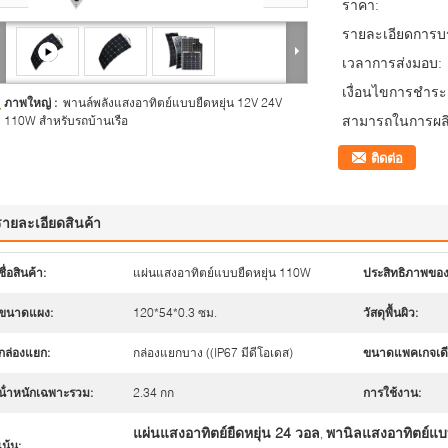
ราคา:
รายละเอียดการบร
เวลาการส่งมอบ:
เงื่อนไขการชำระเ
ภาพใหญ่ :
พานล์พลังแสงอาทิตย์แบบยืดหยุ่น 12V 24V
สามารถในการผลิ
110W สําหรับรถบ้านเรือ
ติดต่อ
รายละเอียดสินค้า
ชื่อสินค้า:
แผ่นแสงอาทิตย์แบบยืดหยุ่น 110W
ประสิทธิภาพขอ
ขนาดแผง:
120*54*0.3 ซม.
วัสดุพื้นผิว:
กล่องแยก:
กล่องแยกบาง ((IP67 มีดีโอเดส)
ขนาดแพคเกจเดี
น้ําหนักเฉพาะรวม:
2.34 กก
การใช้งาน:
แผ่นแสงอาทิตย์ยืดหยุ่น 24 วอล
พานิลแสงอาทิตย์แบบ
,
เน้น: