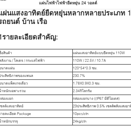
แผ่นไฟฟ้าไฟฟ้ายืดหยุ่น 24 วอลต์
แผ่นแสงอาทิตย์ยืดหยุ่นหลากหลายประเภท 1
รถยนต์ บ้าน เรือ
1รายละเอียดสําคัญ:
ชื่อสินค้า
แผ่นแสงอาทิตย์แบบยืดหยุ่น 110W
พลังงาน / โลเตจ / กระแสไฟฟ้า
110W / 22.5V / 10.7A
ขนาดแผ่น
120*54*0.3 ซม.
ประสิทธิภาพของแพนล
230.7%
ขนาดแพ็คเกจเดียว
1.78X0.9X0.3 ซม.
น้ําหนักเฉพาะรวม
2.34กิโลกรัม
กล่องแยก
กล่องแยกบาง ((IP67 มีดีโอเดส)
เซลล์แสงอาทิตย์
23ประสิทธิภาพ 0.5% เซลล์พลังแสงอาท
รายละเอียด Package
10pcs/ctn
น้ําหนักบรรจุ
24kg/ctn