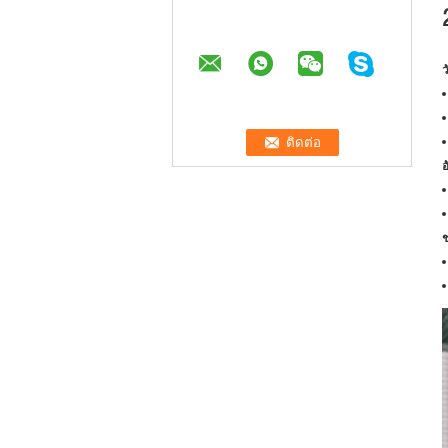
ว
อ
ช