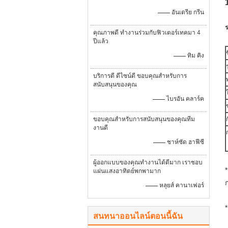
—— อันเดรีย กรีน
ร
คุณภาพดี ทํางานร่วมกับฟิวเตอร์เทคมา 4
ปีแล้ว
—— ทิม คิง
ร
บริการดี ดีไซน์ดี ขอบคุณสําหรับการ
สนับสนุนของคุณ
—— ไบรอัน คลาร์ค
ขอบคุณสําหรับการสนับสนุนของคุณทีม
งานดี
—— ชาห์ซัด ฮาฟีซี
ผู้ออกแบบของคุณทํางานได้ดีมาก เราชอบ
แผ่นแสงอาทิตย์พกพามาก
—— หลุยส์ คานาเฟอร์
สนทนาออนไลน์ตอนนี้ฉัน