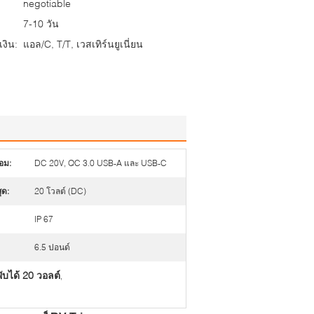
negotiable
7-10 วัน
งิน:
แอล/C, T/T, เวสเทิร์นยูเนี่ยน
่อม:
DC 20V, QC 3.0 USB-A และ USB-C
ุด:
20 โวลต์ (DC)
IP 67
6.5 ปอนด์
ับได้ 20 วอลต์
,