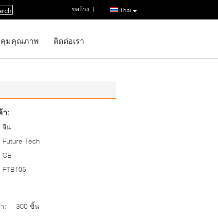
ขออ้าง
|
Thai
arch
คุมคุณภาพ
ติดต่อเรา
้า:
จีน
Future Tech
CE
FTB105
่ำ:
300 ชิ้น