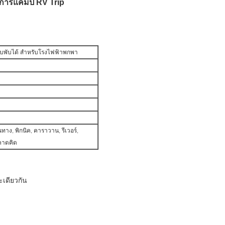
บการแคมป์ RV Trip
บบพับได้ สําหรับโรงไฟฟ้าพกพา
ทาง, พิกนิค, คาราวาน, รีเวอร์,
คาดคิด
เดียวกัน