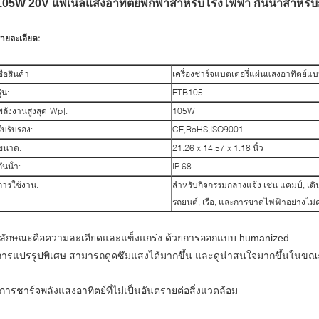
105W 20V แพเนลแสงอาทิตย์พกพาสําหรับโรงไฟฟ้า กันน้ําสําหรั
ายละเอียด:
ชื่อสินค้า
เครื่องชาร์จแบตเตอรี่แผ่นแสงอาทิตย์แ
ุ่น:
FTB105
พลังงานสูงสุด[Wp]:
105W
ใบรับรอง:
CE,RoHS,ISO9001
ขนาด:
21.26 x 14.57 x 1.18 นิ้ว
กันน้ํา:
IP 68
การใช้งาน:
สําหรับกิจกรรมกลางแจ้ง เช่น แคมป์, เดิน
รถยนต์, เรือ, และการขาดไฟฟ้าอย่างไม่
*ลักษณะคือความละเอียดและแข็งแกร่ง ด้วยการออกแบบ humanized
การแปรรูปพิเศษ สามารถดูดซึมแสงได้มากขึ้น และดูน่าสนใจมากขึ้นในขณะ
*การชาร์จพลังแสงอาทิตย์ที่ไม่เป็นอันตรายต่อสิ่งแวดล้อม